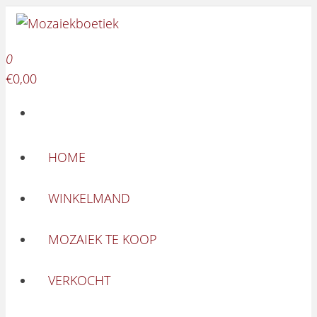
Mozaiekboetiek
Ga naar de inhoud
Mozaiekboetiek
0
€0,00
HOME
WINKELMAND
MOZAIEK TE KOOP
VERKOCHT