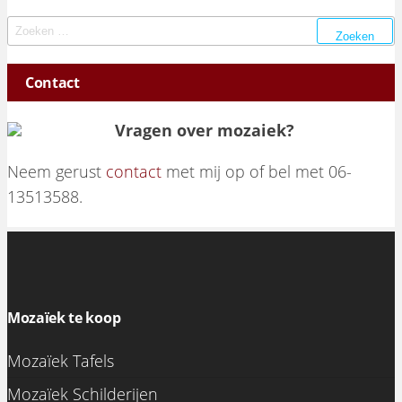
Zoeken naar:
Contact
Vragen over mozaiek?
Neem gerust
contact
met mij op of bel met 06-
13513588.
Mozaïek te koop
Mozaïek Tafels
Mozaïek Schilderijen