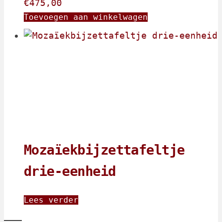
€
475,00
Toevoegen aan winkelwagen
Mozaïekbijzettafeltje
drie-eenheid
Lees verder