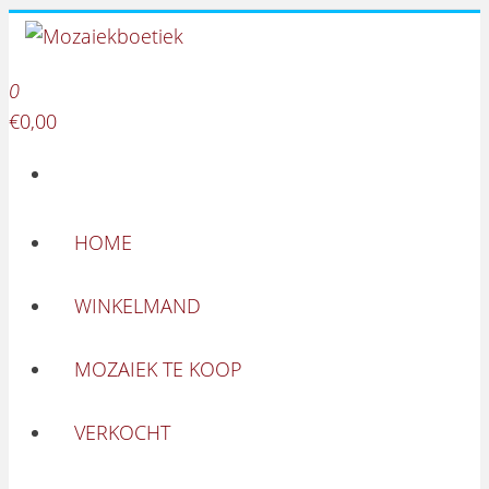
Mozaiekboetiek
Ga naar de inhoud
Mozaiekboetiek
0
€0,00
HOME
WINKELMAND
MOZAIEK TE KOOP
VERKOCHT