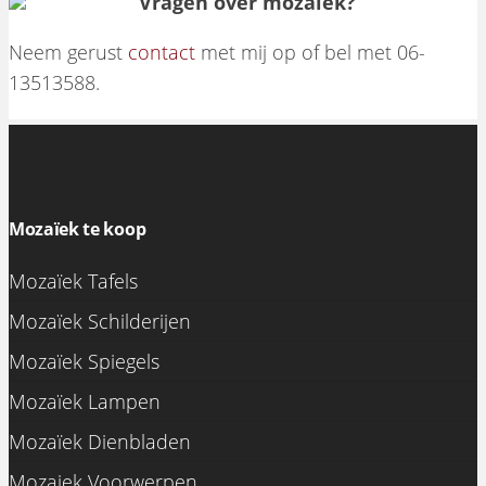
Vragen over mozaiek?
Neem gerust
contact
met mij op of bel met 06-
13513588.
Mozaïek te koop
Mozaïek Tafels
Mozaïek Schilderijen
Mozaïek Spiegels
Mozaïek Lampen
Mozaïek Dienbladen
Mozaiek Voorwerpen