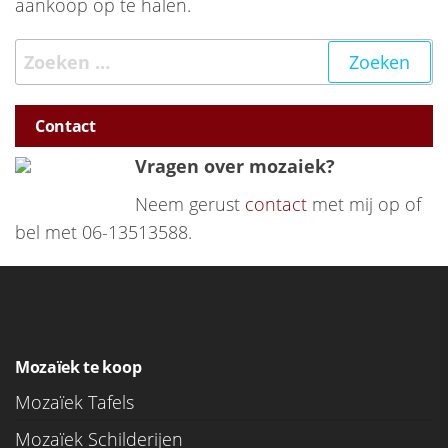
aankoop op te halen.
Zoeken naar:
Contact
Vragen over mozaiek?
Neem gerust
contact
met mij op of
bel met 06-13513588.
Mozaïek te koop
Mozaïek Tafels
Mozaïek Schilderijen