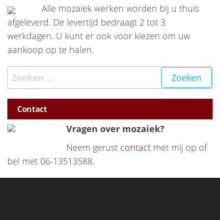
Alle mozaiek werken worden bij u thuis
afgeleverd. De levertijd bedraagt 2 tot 3
werkdagen. U kunt er ook voor kiezen om uw
aankoop op te halen.
Zoeken naar:
Contact
Vragen over mozaiek?
Neem gerust
contact
met mij op of
bel met 06-13513588.