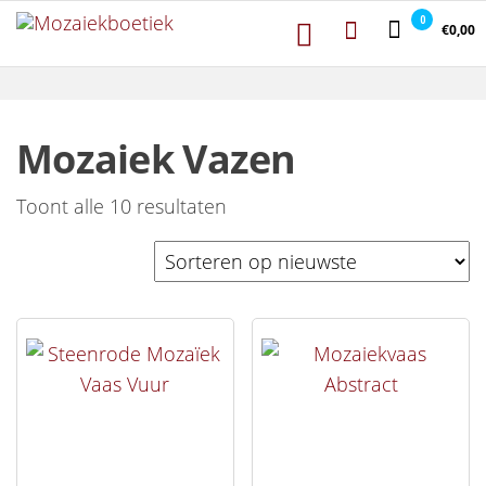
Mozaiekboetiek
Ga naar de inhoud
Mozaiekboetiek
0
€0,00
Mozaiek Vazen
Gesorteerd op nieuwste
Toont alle 10 resultaten