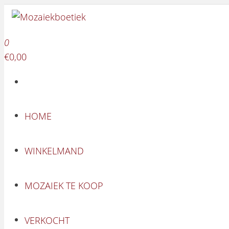
Mozaiekboetiek
Ga naar de inhoud
Mozaiekboetiek
0
€0,00
HOME
WINKELMAND
MOZAIEK TE KOOP
VERKOCHT