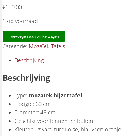
€
150,00
1 op voorraad
Mozaïekbijzettafel Fleurig aantal
Toevoegen aan winkelwagen
Categorie:
Mozaïek Tafels
Beschrijving
Beschrijving
Type:
mozaïek bijzettafel
Hoogte: 60 cm
Diameter: 48 cm
Geschikt voor binnen en buiten
Kleuren : zwart, turquoise, blauw en oranje.