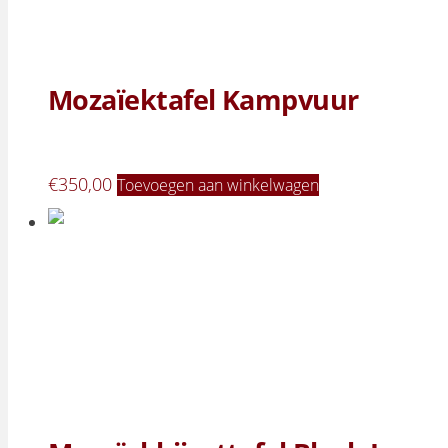
Mozaïektafel Kampvuur
€
350,00
Toevoegen aan winkelwagen