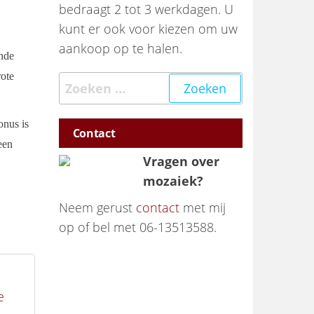
bedraagt 2 tot 3 werkdagen. U
kunt er ook voor kiezen om uw
aankoop op te halen.
ende
rote
Zoeken naar:
onus is
Contact
een
Vragen over
mozaiek?
Neem gerust
contact
met mij
op of bel met 06-13513588.