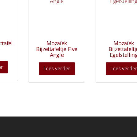
ttafel
Mozaïek
Mozaïek
e
Bijzettafeltje Five
Bijzettafeltj
Angle
Egelstellin
er
Lees verder
Lees verde