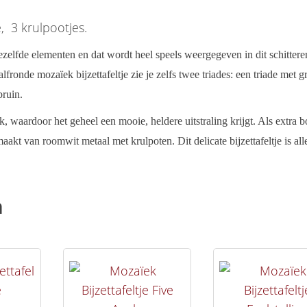
, 3 krulpootjes.
dezelfde elementen en dat wordt heel speels weergegeven in dit schitter
lfronde mozaïek bijzettafeltje zie je zelfs twee triades: een triade met g
bruin.
 waardoor het geheel een mooie, heldere uitstraling krijgt. Als extra b
maakt van roomwit metaal met krulpoten. Dit delicate bijzettafeltje is all
n