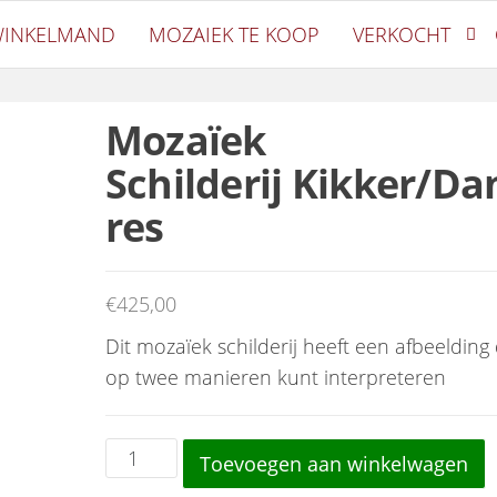
ek
INKELMAND
MOZAIEK TE KOOP
VERKOCHT
Mozaïek
Schilderij Kikker/Da
res
€
425,00
Dit mozaïek schilderij heeft een afbeelding 
op twee manieren kunt interpreteren
Mozaïek Schilderij Kikker/Danseres aa
Toevoegen aan winkelwagen