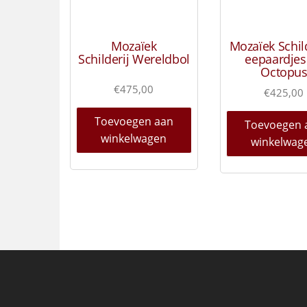
Mozaïek
Mozaïek Schild
Schilderij Wereldbol
eepaardjes
Octopu
€
475,00
€
425,00
Toevoegen aan
Toevoegen 
winkelwagen
winkelwag