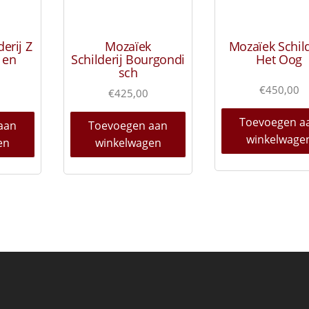
erij Z
Mozaïek
Mozaïek Schild
 en
Schilderij Bourgondi
Het Oog
s
sch
€
450,00
€
425,00
Toevoegen a
aan
Toevoegen aan
winkelwage
en
winkelwagen