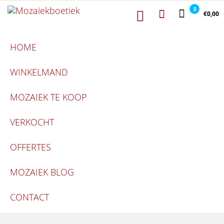
Mozaiekboetiek
Ga naar de inhoud
Mozaiekboetiek
0
€0,00
HOME
WINKELMAND
MOZAIEK TE KOOP
VERKOCHT
OFFERTES
MOZAIEK BLOG
CONTACT