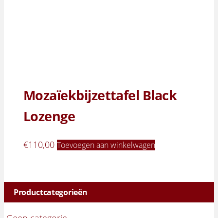
Mozaïekbijzettafel Black
Lozenge
€
110,00
Toevoegen aan winkelwagen
Productcategorieën
Geen categorie