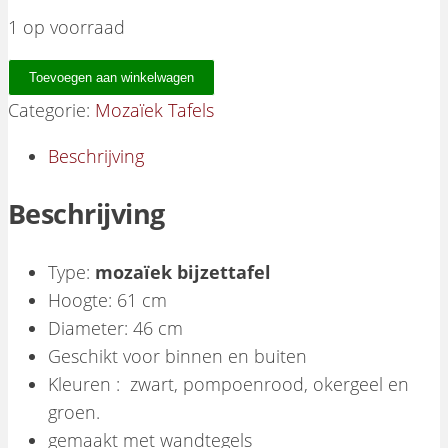
1 op voorraad
Mozaïekbijzettafel Carrousel aantal
Toevoegen aan winkelwagen
Categorie:
Mozaïek Tafels
Beschrijving
Beschrijving
Type:
mozaïek bijzettafel
Hoogte: 61 cm
Diameter: 46 cm
Geschikt voor binnen en buiten
Kleuren : zwart, pompoenrood, okergeel en
groen.
gemaakt met wandtegels