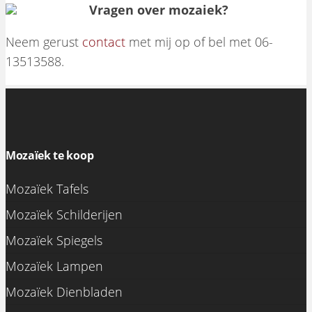
Vragen over mozaiek?
Neem gerust
contact
met mij op of bel met 06-
13513588.
Mozaïek te koop
Mozaïek Tafels
Mozaïek Schilderijen
Mozaïek Spiegels
Mozaïek Lampen
Mozaïek Dienbladen