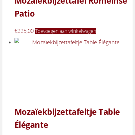
Mozaïekbijzettafel Romeinse
Patio
€
225,00
Toevoegen aan winkelwagen
Mozaïekbijzettafeltje Table
Élégante