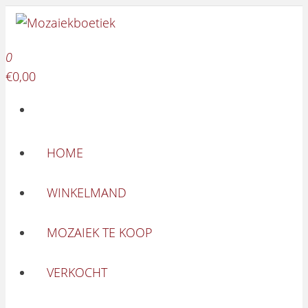
Mozaiekboetiek
Ga naar de inhoud
Mozaiekboetiek
0
€0,00
HOME
WINKELMAND
MOZAIEK TE KOOP
VERKOCHT