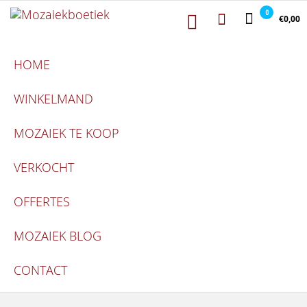
Mozaiekboetiek
Ga naar de inhoud
Mozaiekboetiek
0
€0,00
HOME
WINKELMAND
MOZAIEK TE KOOP
VERKOCHT
OFFERTES
MOZAIEK BLOG
CONTACT