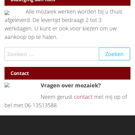
Alle mozaiek werken worden bij u thuis
afgeleverd. De levertijd bedraagt 2 tot 3
werkdagen. U kunt er ook voor kiezen om uw
aankoop op te halen.
Zoeken naar:
Contact
Vragen over mozaiek?
Neem gerust
contact
met mij op of
bel met 06-13513588.