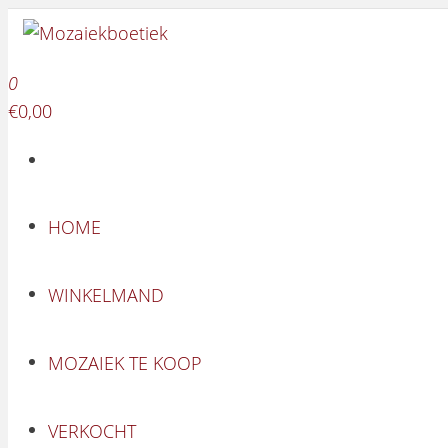
Mozaiekboetiek
Ga naar de inhoud
Mozaiekboetiek
0
€0,00
HOME
WINKELMAND
MOZAIEK TE KOOP
VERKOCHT