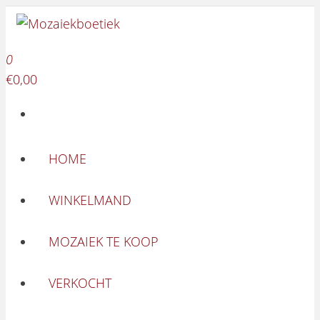
Mozaiekboetiek
Ga naar de inhoud
Mozaiekboetiek
0
€0,00
HOME
WINKELMAND
MOZAIEK TE KOOP
VERKOCHT