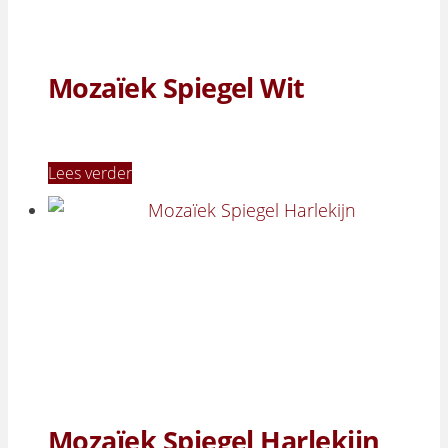
Mozaïek Spiegel Wit
Lees verder
Mozaïek Spiegel Harlekijn