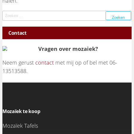
halen.
Zoeken naar:
Contact
Vragen over mozaiek?
Neem gerust
contact
met mij op of bel met 06-
13513588.
Mozaïek te koop
Mozaïek Tafels