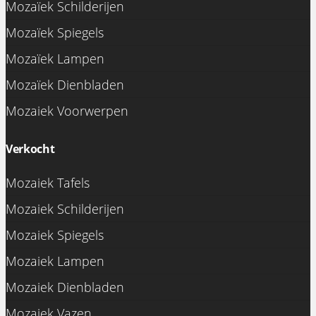
Mozaïek Schilderijen
Mozaïek Spiegels
Mozaïek Lampen
Mozaïek Dienbladen
Mozaiek Voorwerpen
Verkocht
Mozaiek Tafels
Mozaiek Schilderijen
Mozaiek Spiegels
Mozaiek Lampen
Mozaiek Dienbladen
Mozaiek Vazen