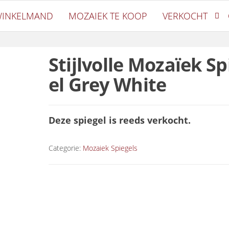
ek
INKELMAND
MOZAIEK TE KOOP
VERKOCHT
Stijlvolle Mozaïek Sp
el Grey White
Deze spiegel is reeds verkocht.
Categorie:
Mozaiek Spiegels