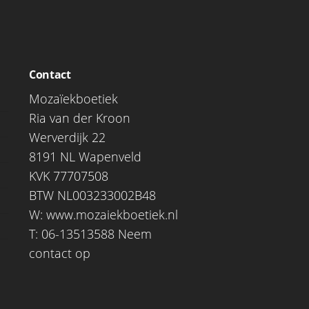
Contact
Mozaïekboetiek
Ria van der Kroon
Werverdijk 22
8191 NL Wapenveld
KVK 77707508
BTW NL003233002B48
W:
www.mozaiekboetiek.nl
T: 06-13513588
Neem
contact op