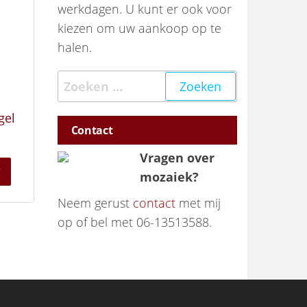
werkdagen. U kunt er ook voor
kiezen om uw aankoop op te
halen.
Zoeken naar:
gel
Contact
Vragen over
r
mozaiek?
Neem gerust
contact
met mij
op of bel met 06-13513588.