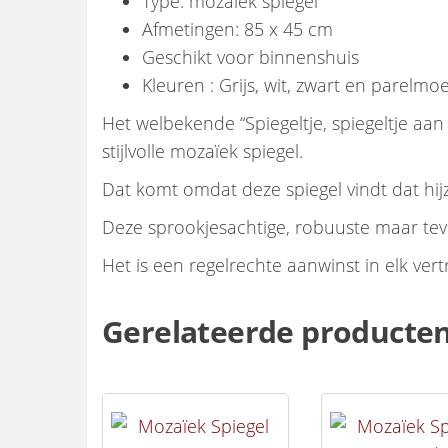
Type: mozaïek spiegel
Afmetingen: 85 x 45 cm
Geschikt voor binnenshuis
Kleuren : Grijs, wit, zwart en parelmoe
Het welbekende “Spiegeltje, spiegeltje aan
stijlvolle mozaïek spiegel.
Dat komt omdat deze spiegel vindt dat hijz
Deze sprookjesachtige, robuuste maar teve
Het is een regelrechte aanwinst in elk vert
Gerelateerde producte