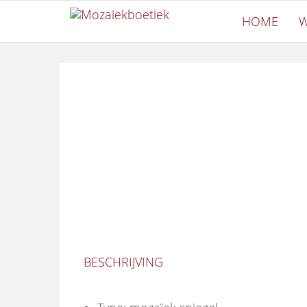
Mozaiekboeti
Ga naar de inhoud
Mozaiekboetiek
HOME
W
BESCHRIJVING