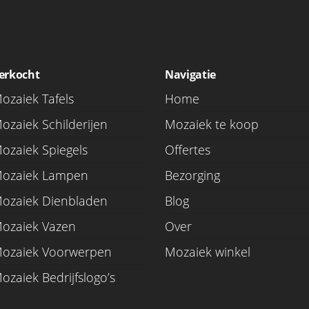
erkocht
Navigatie
ozaiek Tafels
Home
ozaiek Schilderijen
Mozaiek te koop
ozaiek Spiegels
Offertes
ozaiek Lampen
Bezorging
ozaiek Dienbladen
Blog
ozaiek Vazen
Over
ozaiek Voorwerpen
Mozaiek winkel
ozaiek Bedrijfslogo’s