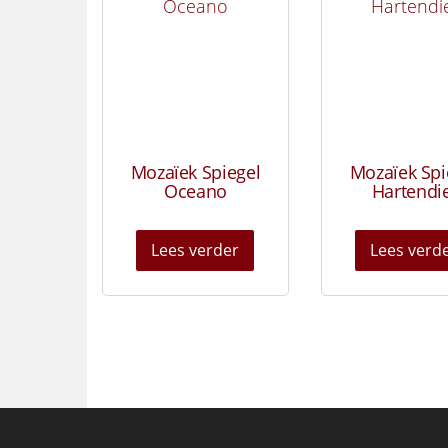
Mozaïek Spiegel
Mozaïek Spi
Oceano
Hartendi
Lees verder
Lees verd