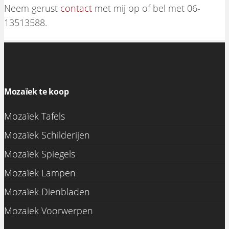
Neem gerust
contact
met mij op of bel met 06-
13513588.
Mozaïek te koop
Mozaïek Tafels
Mozaïek Schilderijen
Mozaïek Spiegels
Mozaïek Lampen
Mozaïek Dienbladen
Mozaiek Voorwerpen