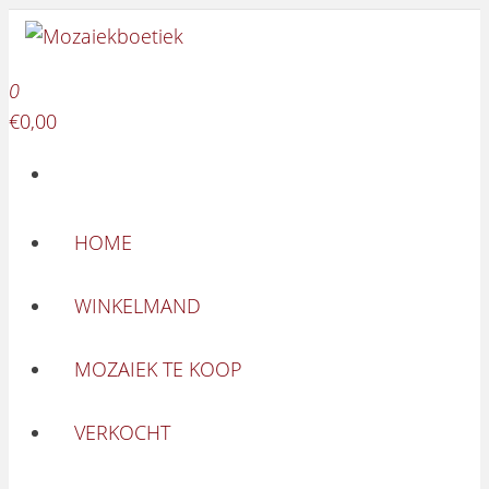
Mozaiekboetiek
Ga naar de inhoud
Mozaiekboetiek
0
€0,00
HOME
WINKELMAND
MOZAIEK TE KOOP
VERKOCHT