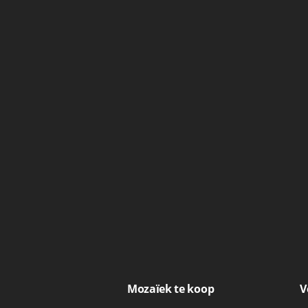
Mozaïek te koop
V