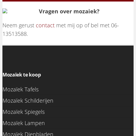
Vragen over mozaiek?
Neem gerust
contact
met mij op of bel met 06-
13513588.
Mozaïek te koop
Mozaïek Tafels
Mozaïek Schilderijen
Mozaïek Spiegels
Mozaïek Lampen
Mozaïek Dienbladen