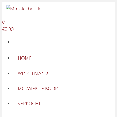
Mozaiekboetiek
Ga naar de inhoud
Mozaiekboetiek
0
€0,00
HOME
WINKELMAND
MOZAIEK TE KOOP
VERKOCHT