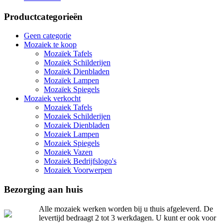
Productcategorieën
Geen categorie
Mozaiek te koop
Mozaïek Tafels
Mozaïek Schilderijen
Mozaïek Dienbladen
Mozaïek Lampen
Mozaïek Spiegels
Mozaiek verkocht
Mozaiek Tafels
Mozaiek Schilderijen
Mozaiek Dienbladen
Mozaiek Lampen
Mozaiek Spiegels
Mozaiek Vazen
Mozaiek Bedrijfslogo's
Mozaiek Voorwerpen
Bezorging aan huis
Alle mozaiek werken worden bij u thuis afgeleverd. De
levertijd bedraagt 2 tot 3 werkdagen. U kunt er ook voor