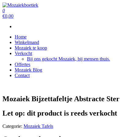
Ga
naar
0
Mozaiekboetiek
Mozaiekboetiek
de
€0,00
inhoud
Home
Winkelmand
Mozaiek te koop
Verkocht
Bij ons gekocht Mozaiek, bij mensen thuis.
Offertes
Mozaiek Blog
Contact
Mozaiek Bijzettafeltje Abstracte Ster
Let op: dit product is reeds verkocht
Categorie:
Mozaiek Tafels