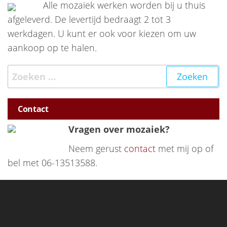
Alle mozaiek werken worden bij u thuis
afgeleverd. De levertijd bedraagt 2 tot 3
werkdagen. U kunt er ook voor kiezen om uw
aankoop op te halen.
Zoeken naar:
Contact
Vragen over mozaiek?
Neem gerust
contact
met mij op of
bel met 06-13513588.