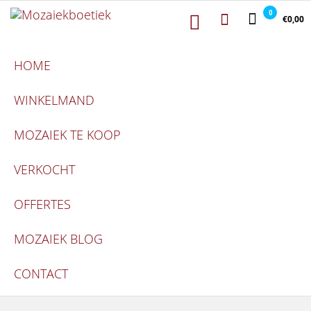
Mozaiekboetiek
Ga naar de inhoud
Mozaiekboetiek
0
€0,00
HOME
WINKELMAND
MOZAIEK TE KOOP
VERKOCHT
OFFERTES
MOZAIEK BLOG
CONTACT