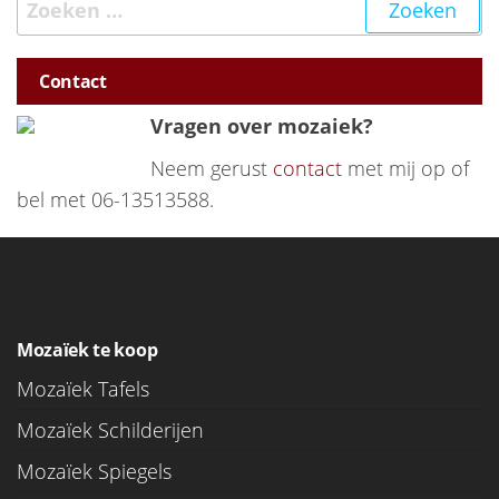
Contact
Vragen over mozaiek?
Neem gerust
contact
met mij op of
bel met 06-13513588.
Mozaïek te koop
Mozaïek Tafels
Mozaïek Schilderijen
Mozaïek Spiegels