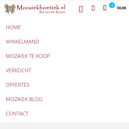
Mozaiekboetie
Ga naar de inhoud
Mozaiekboetiek
0
€0,00
HOME
WINKELMAND
MOZAIEK TE KOOP
VERKOCHT
OFFERTES
MOZAIEK BLOG
CONTACT