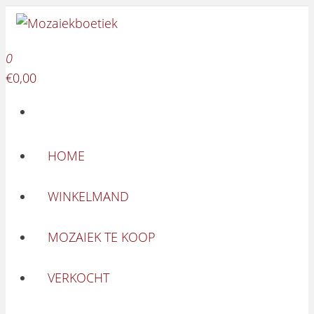
Mozaiekboetiek
Ga naar de inhoud
Mozaiekboetiek
0
€0,00
HOME
WINKELMAND
MOZAIEK TE KOOP
VERKOCHT