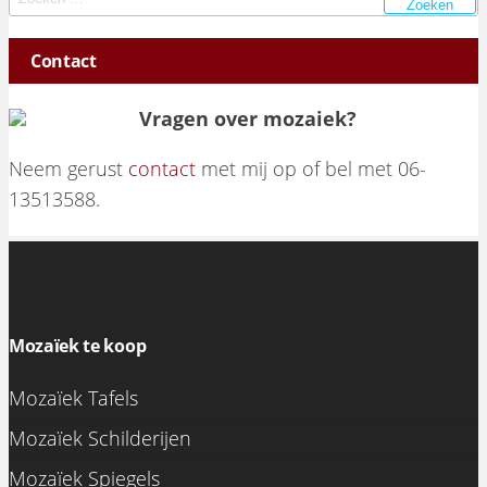
Contact
Vragen over mozaiek?
Neem gerust
contact
met mij op of bel met 06-
13513588.
Mozaïek te koop
Mozaïek Tafels
Mozaïek Schilderijen
Mozaïek Spiegels