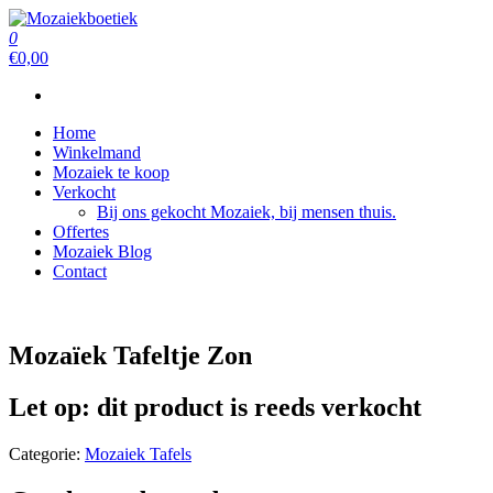
Ga
naar
0
Mozaiekboetiek
Mozaiekboetiek
de
€0,00
inhoud
Home
Winkelmand
Mozaiek te koop
Verkocht
Bij ons gekocht Mozaiek, bij mensen thuis.
Offertes
Mozaiek Blog
Contact
Mozaïek Tafeltje Zon
Let op: dit product is reeds verkocht
Categorie:
Mozaiek Tafels