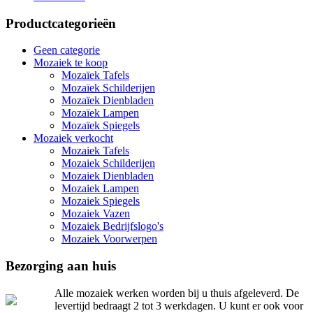
Productcategorieën
Geen categorie
Mozaiek te koop
Mozaïek Tafels
Mozaïek Schilderijen
Mozaïek Dienbladen
Mozaïek Lampen
Mozaïek Spiegels
Mozaiek verkocht
Mozaiek Tafels
Mozaiek Schilderijen
Mozaiek Dienbladen
Mozaiek Lampen
Mozaiek Spiegels
Mozaiek Vazen
Mozaiek Bedrijfslogo's
Mozaiek Voorwerpen
Bezorging aan huis
Alle mozaiek werken worden bij u thuis afgeleverd. De
levertijd bedraagt 2 tot 3 werkdagen. U kunt er ook voor