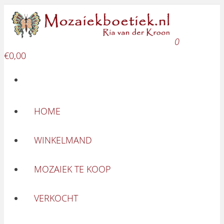
Mozaie
Ga naar de inhoud
Mozaiekboetie
0
€0,00
HOME
WINKELMAND
MOZAIEK TE KOOP
VERKOCHT