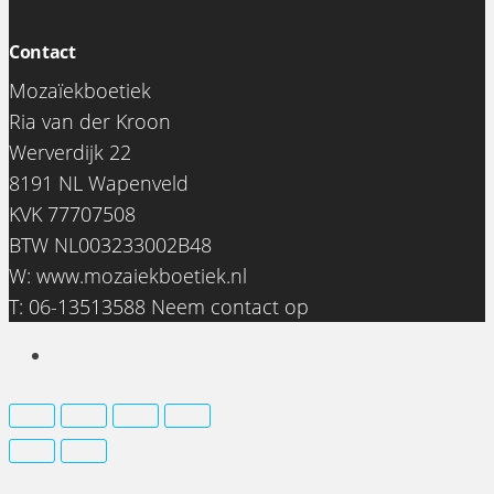
Contact
Mozaïekboetiek
Ria van der Kroon
Werverdijk 22
8191 NL Wapenveld
KVK 77707508
BTW NL003233002B48
0
W:
www.mozaiekboetiek.nl
€0,00
T: 06-13513588
Neem contact op