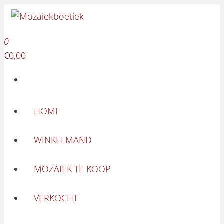
Mozaiekboetiek
Ga naar de inhoud
Mozaiekboetiek
0
€0,00
HOME
WINKELMAND
MOZAIEK TE KOOP
VERKOCHT