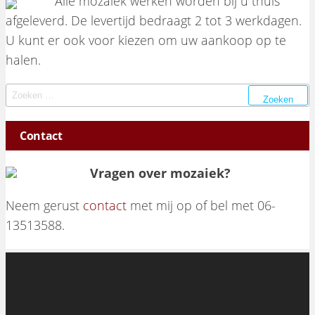
Alle mozaiek werken worden bij u thuis
afgeleverd. De levertijd bedraagt 2 tot 3 werkdagen.
U kunt er ook voor kiezen om uw aankoop op te
halen.
Zoeken naar:
Contact
Vragen over mozaiek?
Neem gerust
contact
met mij op of bel met 06-
13513588.