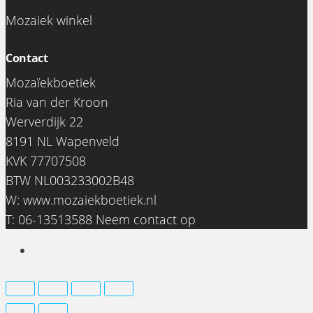
Mozaiek winkel
Contact
Mozaïekboetiek
Ria van der Kroon
Werverdijk 22
8191 NL Wapenveld
KVK 77707508
BTW NL003233002B48
0
W:
www.mozaiekboetiek.nl
€0,00
T: 06-13513588
Neem contact op