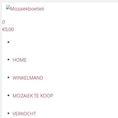
Mozaiekboetiek
Ga naar de inhoud
Mozaiekboetiek
0
€0,00
HOME
WINKELMAND
MOZAIEK TE KOOP
VERKOCHT