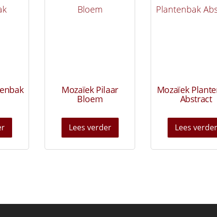
tenbak
Mozaïek Pilaar
Mozaïek Plant
Bloem
Abstract
er
Lees verder
Lees verde