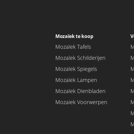
Mozaïek te koop
V
Mozaïek Tafels
M
Mozaïek Schilderijen
M
Mozaïek Spiegels
M
Mozaïek Lampen
M
Mozaïek Dienbladen
M
Mozaiek Voorwerpen
M
M
M