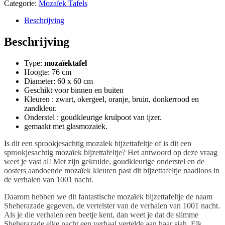
Sheherazade
Categorie:
Mozaïek Tafels
aantal
Beschrijving
Beschrijving
Type:
mozaïektafel
Hoogte: 76 cm
Diameter: 60 x 60 cm
Geschikt voor binnen en buiten
Kleuren : zwart, okergeel, oranje, bruin, donkerrood en
zandkleur.
Onderstel : goudkleurige krulpoot van ijzer.
gemaakt met glasmozaiek.
I
s dit een sprookjesachtig mozaïek bijzettafeltje of is dit een
sprookjesachtig mozaïek bijzettafeltje? Het antwoord op deze vraag
weet je vast al! Met zijn gekrulde, goudkleurige onderstel en de
oosters aandoende mozaïek kleuren past dit bijzettafeltje naadloos in
de verhalen van 1001 nacht.
Daarom hebben we dit fantastische mozaïek bijzettafeltje de naam
Sheherazade gegeven, de vertelster van de verhalen van 1001 nacht.
Als je die verhalen een beetje kent, dan weet je dat de slimme
Sheherazade elke nacht een verhaal vertelde aan haar sjah. Elk