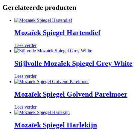
Gerelateerde producten
Mozaïek Spiegel Hartendief
Lees verder
Stijlvolle Mozaïek Spiegel Grey White
Lees verder
Mozaïek Spiegel Golvend Parelmoer
Lees verder
Mozaïek Spiegel Harlekijn