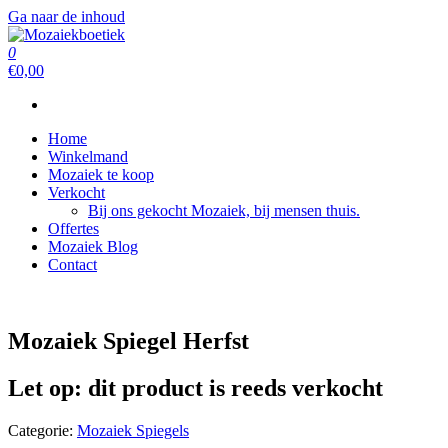
Ga naar de inhoud
0
Mozaiekboetiek
Mozaiekboetiek
€0,00
Home
Winkelmand
Mozaiek te koop
Verkocht
Bij ons gekocht Mozaiek, bij mensen thuis.
Offertes
Mozaiek Blog
Contact
Mozaiek Spiegel Herfst
Let op: dit product is reeds verkocht
Categorie:
Mozaiek Spiegels