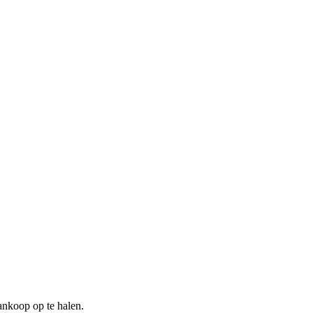
ankoop op te halen.