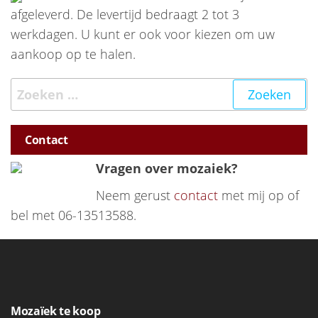
afgeleverd. De levertijd bedraagt 2 tot 3
werkdagen. U kunt er ook voor kiezen om uw
aankoop op te halen.
Zoeken naar:
Contact
Vragen over mozaiek?
Neem gerust
contact
met mij op of
bel met 06-13513588.
Mozaïek te koop