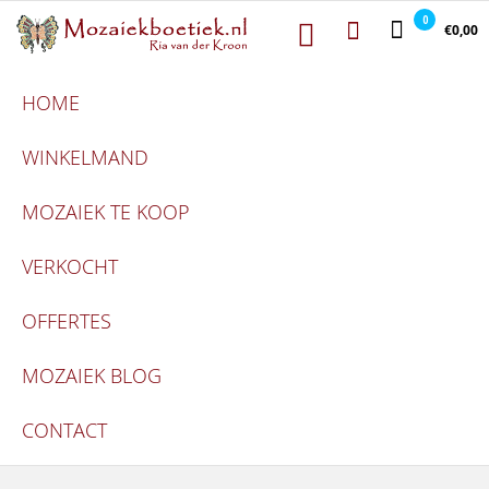
Mozaiekboetie
Ga naar de inhoud
Mozaiekboetiek
0
€0,00
HOME
WINKELMAND
MOZAIEK TE KOOP
VERKOCHT
OFFERTES
MOZAIEK BLOG
CONTACT