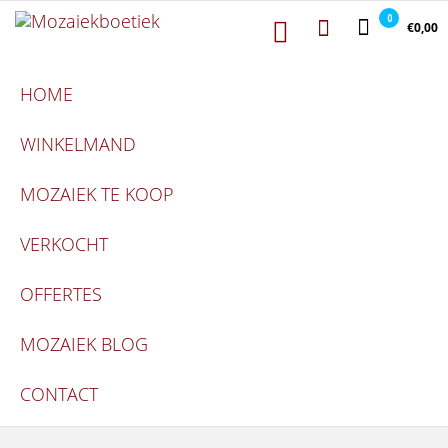
Mozaiekboetiek
Ga naar de inhoud
Mozaiekboetiek
0
€0,00
HOME
WINKELMAND
MOZAIEK TE KOOP
VERKOCHT
OFFERTES
MOZAIEK BLOG
CONTACT