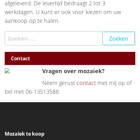
afgeleverd. De levertijd bedraagt 2 tot 3
werkdagen. U kunt er ook voor kiezen om uw
aankoop op te halen.
Zoeken naar:
Contact
Vragen over mozaiek?
Neem gerust
contact
met mij op of
bel met 06-13513588.
Mozaïek te koop