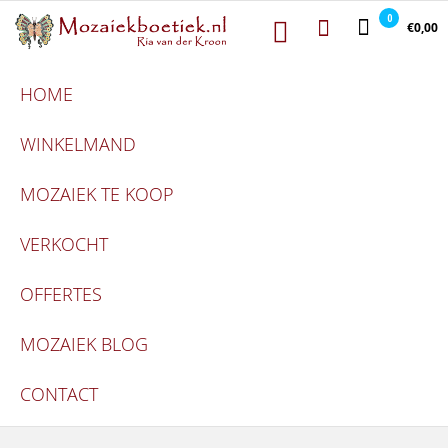
Mozaiekboetie
Ga naar de inhoud
Mozaiekboetiek
0
€0,00
HOME
WINKELMAND
MOZAIEK TE KOOP
VERKOCHT
OFFERTES
MOZAIEK BLOG
CONTACT