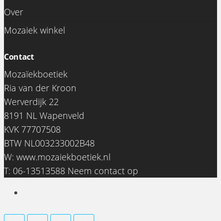
Over
Mozaiek winkel
Contact
Mozaïekboetiek
Ria van der Kroon
Werverdijk 22
8191 NL Wapenveld
KVK 77707508
BTW NL003233002B48
0
W:
www.mozaiekboetiek.nl
€0,00
T: 06-13513588
Neem contact op