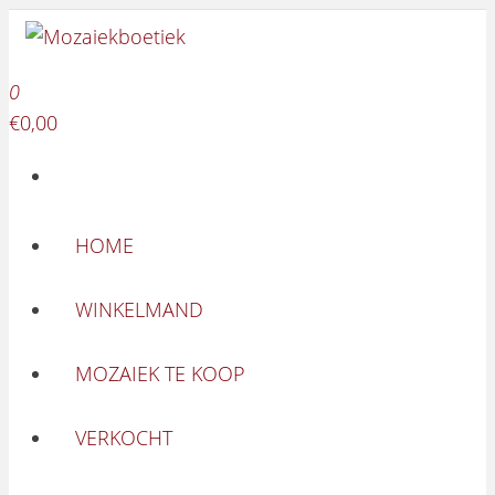
Mozaiekboetiek
Ga naar de inhoud
Mozaiekboetiek
0
€0,00
HOME
WINKELMAND
MOZAIEK TE KOOP
VERKOCHT