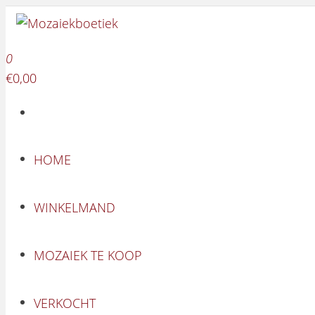
Mozaiekboetiek
Ga naar de inhoud
Mozaiekboetiek
0
€0,00
HOME
WINKELMAND
MOZAIEK TE KOOP
VERKOCHT