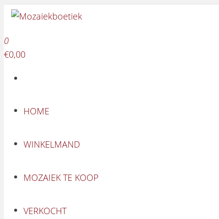
Mozaiekboetiek
Ga naar de inhoud
Mozaiekboetiek
0
€0,00
HOME
WINKELMAND
MOZAIEK TE KOOP
VERKOCHT