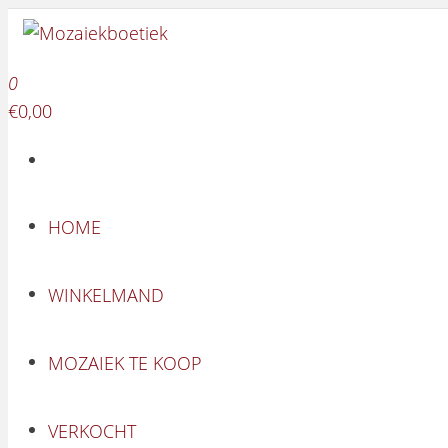
Mozaiekboetiek
Ga naar de inhoud
Mozaiekboetiek
0
€0,00
HOME
WINKELMAND
MOZAIEK TE KOOP
VERKOCHT