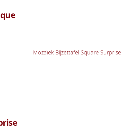
cque
prise