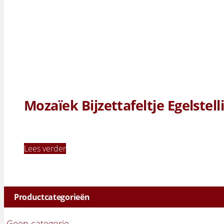
Mozaïek Bijzettafeltje Egelstell
Lees verder
Productcategorieën
Geen categorie