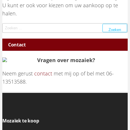
U kunt er ook voor kiezen om uw aankoop op te
halen.
Zoeken naar:
Contact
Vragen over mozaiek?
Neem gerust
contact
met mij op of bel met 06-
13513588.
Mozaïek te koop