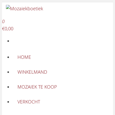
Mozaiekboetiek
Ga naar de inhoud
Mozaiekboetiek
0
€0,00
HOME
WINKELMAND
MOZAIEK TE KOOP
VERKOCHT