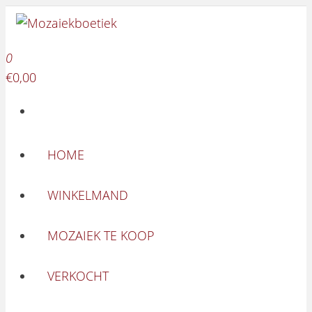
Mozaiekboetiek
Ga naar de inhoud
Mozaiekboetiek
0
€0,00
HOME
WINKELMAND
MOZAIEK TE KOOP
VERKOCHT