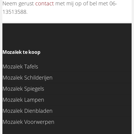
Neem gerust
contact
met mij op of bel met 06-
13513588.
Mozaïek te koop
Mozaïek Tafels
Mozaïek Schilderijen
Mozaïek Spiegels
Mozaïek Lampen
Mozaïek Dienbladen
Mozaiek Voorwerpen