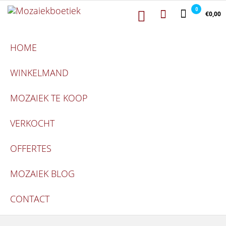
Mozaiekboetiek
Ga naar de inhoud
Mozaiekboetiek
0
€0,00
HOME
WINKELMAND
MOZAIEK TE KOOP
VERKOCHT
OFFERTES
MOZAIEK BLOG
CONTACT