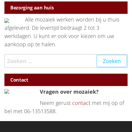
Bezorging aan huis
Alle mozaiek werken worden bij u thuis
afgeleverd. De levertijd bedraagt 2 tot 3
werkdagen. U kunt er ook voor kiezen om uw
aankoop op te halen.
Zoeken naar:
Contact
Vragen over mozaiek?
Neem gerust
contact
met mij op of
bel met 06-13513588.