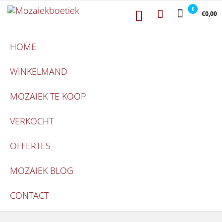
Mozaiekboetiek
Ga naar de inhoud
Mozaiekboetiek
0
€0,00
HOME
WINKELMAND
MOZAIEK TE KOOP
VERKOCHT
OFFERTES
MOZAIEK BLOG
CONTACT