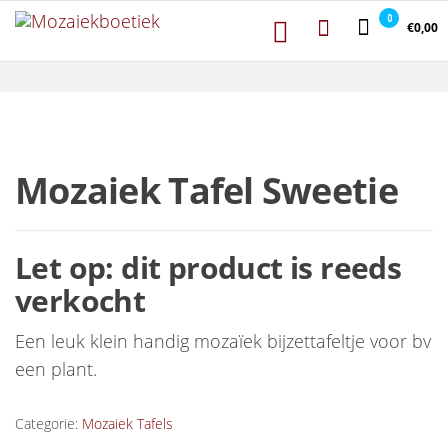
Mozaiekboetiek
Ga naar de inhoud
Mozaiekboetiek
0
€0,00
Mozaiek Tafel Sweetie
Let op: dit product is reeds
verkocht
Een leuk klein handig mozaïek bijzettafeltje voor bv
een plant.
Categorie:
Mozaiek Tafels