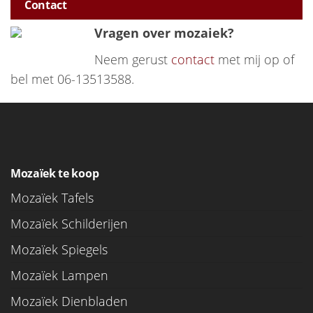
Contact
Vragen over mozaiek?
Neem gerust
contact
met mij op of
bel met 06-13513588.
Mozaïek te koop
Mozaïek Tafels
Mozaïek Schilderijen
Mozaïek Spiegels
Mozaïek Lampen
Mozaïek Dienbladen