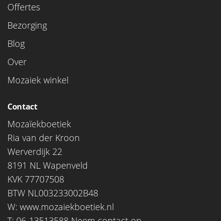
Offertes
Bezorging
Blog
Over
Mozaiek winkel
Contact
Mozaïekboetiek
Ria van der Kroon
Werverdijk 22
8191 NL Wapenveld
KVK 77707508
BTW NL003233002B48
W:
www.mozaiekboetiek.nl
T: 06-13513588
Neem contact op