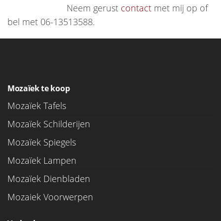
Neem gerust
contact
met mij op of
bel met 06-13513588.
Mozaïek te koop
Mozaïek Tafels
Mozaïek Schilderijen
Mozaïek Spiegels
Mozaïek Lampen
Mozaïek Dienbladen
Mozaiek Voorwerpen