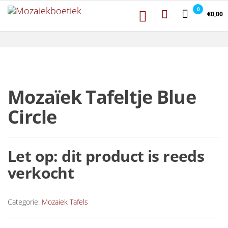
Mozaiekboetiek
Ga naar de inhoud
Mozaiekboetiek
0
€0,00
Mozaïek Tafeltje Blue
Circle
Let op: dit product is reeds
verkocht
Categorie:
Mozaiek Tafels