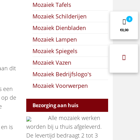
Mozaiek Tafels
Mozaiek Schilderijen
0
Mozaiek Dienbladen
€0,00
Mozaiek Lampen
Mozaiek Spiegels
Mozaiek Vazen
aan dit
Mozaiek Bedrijfslogo's
Mozaiek Voorwerpen
s een
t op de
Bezorging aan huis
e
Alle mozaiek werken
worden bij u thuis afgeleverd.
 en is
De levertijd bedraagt 2 tot 3