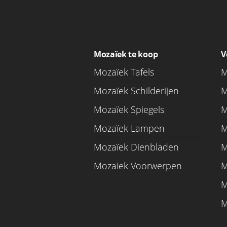
Mozaïek te koop
V
Mozaïek Tafels
M
Mozaïek Schilderijen
M
Mozaïek Spiegels
M
Mozaïek Lampen
M
Mozaïek Dienbladen
M
Mozaiek Voorwerpen
M
M
M