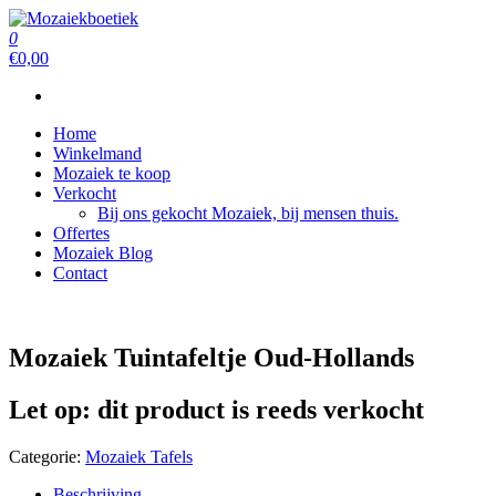
Ga
naar
0
Mozaiekboetiek
Mozaiekboetiek
de
€0,00
inhoud
Home
Winkelmand
Mozaiek te koop
Verkocht
Bij ons gekocht Mozaiek, bij mensen thuis.
Offertes
Mozaiek Blog
Contact
Mozaiek Tuintafeltje Oud-Hollands
Let op: dit product is reeds verkocht
Categorie:
Mozaiek Tafels
Beschrijving