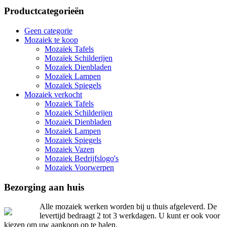
Productcategorieën
Geen categorie
Mozaiek te koop
Mozaïek Tafels
Mozaïek Schilderijen
Mozaïek Dienbladen
Mozaïek Lampen
Mozaïek Spiegels
Mozaiek verkocht
Mozaiek Tafels
Mozaiek Schilderijen
Mozaiek Dienbladen
Mozaiek Lampen
Mozaiek Spiegels
Mozaiek Vazen
Mozaiek Bedrijfslogo's
Mozaiek Voorwerpen
Bezorging aan huis
Alle mozaiek werken worden bij u thuis afgeleverd. De
levertijd bedraagt 2 tot 3 werkdagen. U kunt er ook voor
kiezen om uw aankoop op te halen.