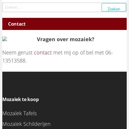
Zoeken naar:
Contact
Vragen over mozaiek?
Neem gerust
contact
met mij op of bel met 06-
13513588.
Mozaïek te koop
Mozaïek Tafels
Mozaïek Schilderijen