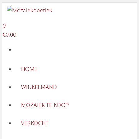
Mozaiekboetiek
Ga naar de inhoud
Mozaiekboetiek
0
€0,00
HOME
WINKELMAND
MOZAIEK TE KOOP
VERKOCHT