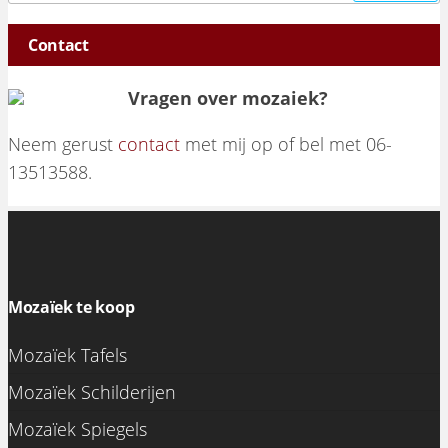
Contact
Vragen over mozaiek?
Neem gerust
contact
met mij op of bel met 06-
13513588.
Mozaïek te koop
Mozaïek Tafels
Mozaïek Schilderijen
Mozaïek Spiegels