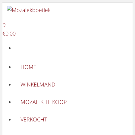
Mozaiekboetiek
Ga naar de inhoud
Mozaiekboetiek
0
€0,00
HOME
WINKELMAND
MOZAIEK TE KOOP
VERKOCHT