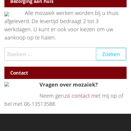
Bezorging aan huis
Alle mozaiek werken worden bij u thuis
afgeleverd. De levertijd bedraagt 2 tot 3
werkdagen. U kunt er ook voor kiezen om uw
aankoop op te halen.
Zoeken naar:
Contact
Vragen over mozaiek?
Neem gerust
contact
met mij op of
bel met 06-13513588.