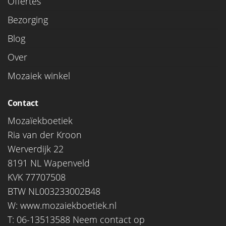
Offertes
Bezorging
Blog
Over
Mozaiek winkel
Contact
Mozaïekboetiek
Ria van der Kroon
Werverdijk 22
8191 NL Wapenveld
KVK 77707508
BTW NL003233002B48
W:
www.mozaiekboetiek.nl
T: 06-13513588
Neem contact op