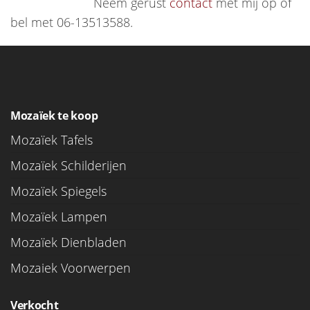
Neem gerust
contact
met mij op of
bel met 06-13513588.
Mozaïek te koop
Mozaïek Tafels
Mozaïek Schilderijen
Mozaïek Spiegels
Mozaïek Lampen
Mozaïek Dienbladen
Mozaiek Voorwerpen
Verkocht