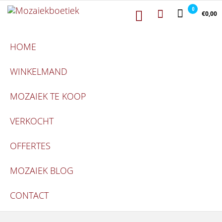
Mozaiekboetiek
Ga naar de inhoud
Mozaiekboetiek
0
€0,00
HOME
WINKELMAND
MOZAIEK TE KOOP
VERKOCHT
OFFERTES
MOZAIEK BLOG
CONTACT