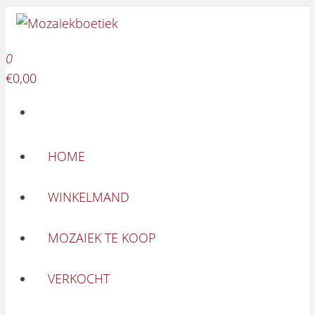
Mozaiekboetiek
Ga naar de inhoud
Mozaiekboetiek
0
€0,00
HOME
WINKELMAND
MOZAIEK TE KOOP
VERKOCHT