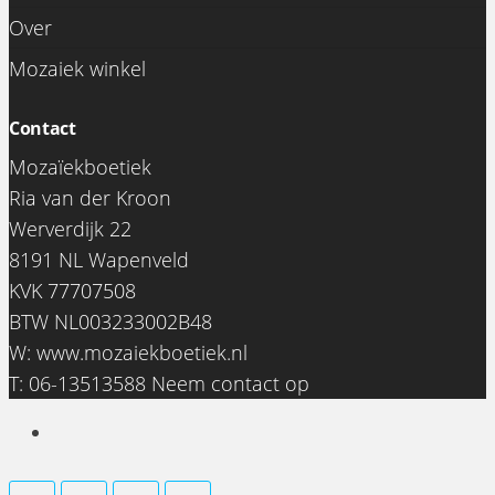
Over
Mozaiek winkel
Contact
Mozaïekboetiek
Ria van der Kroon
Werverdijk 22
8191 NL Wapenveld
KVK 77707508
BTW NL003233002B48
0
W:
www.mozaiekboetiek.nl
€0,00
T: 06-13513588
Neem contact op