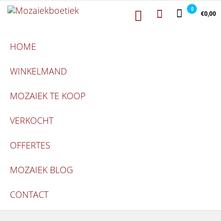
Mozaiekboetiek
Ga naar de inhoud
Mozaiekboetiek
0
€0,00
HOME
WINKELMAND
MOZAIEK TE KOOP
VERKOCHT
OFFERTES
MOZAIEK BLOG
CONTACT