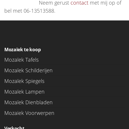
Neem gerust
contact
met mij op of
bel met 06-13513588.
Mozaïek te koop
Mozaïek Tafels
Mozaïek Schilderijen
Mozaïek Spiegels
Mozaïek Lampen
Mozaïek Dienbladen
Mozaiek Voorwerpen
Verkocht