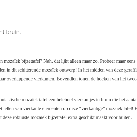
ht bruin.
n mozaïek bijzettafel? Nah, dat lijkt alleen maar zo. Probeer maar eens
inden in dit schitterende mozaïek ontwerp! In het midden van deze geraff
 elkaar overlappende vierkanten. Bovendien tonen de hoeken van het twe
ntastische mozaïek tafel een heleboel vierkantjes in bruin die het aanta
t tellen van vierkante elementen op deze “vierkantige” mozaïek tafel! 
at deze robuuste mozaïek bijzettafel extra geschikt maakt voor buiten.