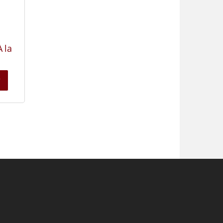
À la
r