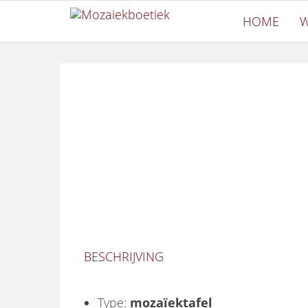
Mozaiekboeti
Ga naar de inhoud
Mozaiekboetiek
HOME
W
BESCHRIJVING
Type:
mozaïektafel