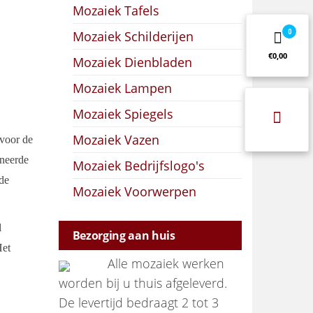
Mozaiek Tafels
0
Mozaiek Schilderijen
€0,00
Mozaiek Dienbladen
Mozaiek Lampen
Mozaiek Spiegels
Mozaiek Vazen
 voor de
ineerde
Mozaiek Bedrijfslogo's
ede
Mozaiek Voorwerpen
l
Bezorging aan huis
Het
Alle mozaiek werken
worden bij u thuis afgeleverd.
De levertijd bedraagt 2 tot 3