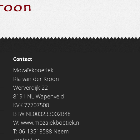
Contact
Mozaïekboetiek
Ria van der Kroon
Werverdijk 22
8191 NL Wapenveld
KVK 77707508
BTW NL003233002B48
W:
www.mozaiekboetiek.nl
T: 06-13513588
Neem