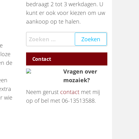
bedraagt 2 tot 3 werkdagen. U
kunt er ook voor kiezen om uw
aankoop op te halen.
Zoeken naar:
ze
lloze
Contact
en de
Vragen over
een
mozaiek?
extra
Neem gerust
contact
met mij
r wie
op of bel met 06-13513588.