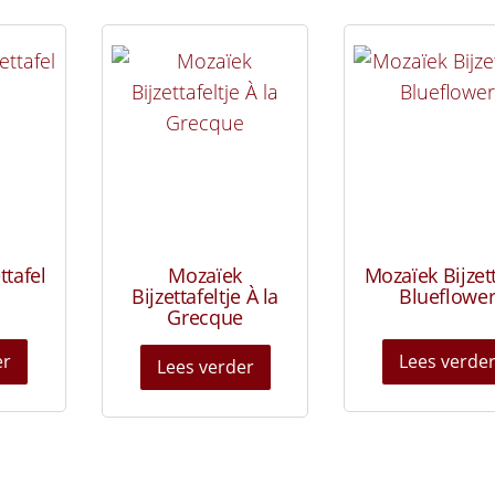
ttafel
Mozaïek
Mozaïek Bijzet
Bijzettafeltje À la
Blueflowe
Grecque
er
Lees verde
Lees verder