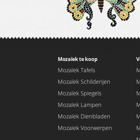
Mozaïek te koop
V
Mozaïek Tafels
M
Mozaïek Schilderijen
M
Mozaïek Spiegels
M
Mozaïek Lampen
M
Mozaïek Dienbladen
M
Mozaiek Voorwerpen
M
M