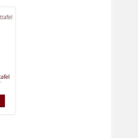
tafel
r
r